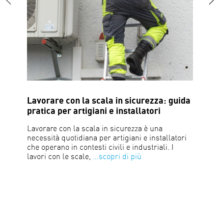
Lavorare con la scala in sicurezza: guida
Cad
pratica per artigiani e installatori
ris
anc
Lavorare con la scala in sicurezza è una
necessità quotidiana per artigiani e installatori
Le 
che operano in contesti civili e industriali. I
rap
lavori con le scale,
…scopri di più
inf
sca