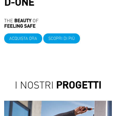
DIOR
COLL
OF
E
AUTUMN-WIN
2022-2023
RA
SCOPRI DI PIÙ
PRÊT-À-POR
LINE
SCOPRI DI PI
PROGETTI
I NOSTRI