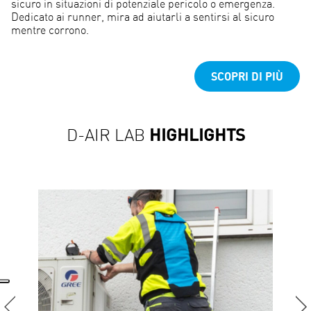
sicuro in situazioni di potenziale pericolo o emergenza.
Dedicato ai runner, mira ad aiutarli a sentirsi al sicuro
mentre corrono.
ABOUT US
SCOPRI DI PIÙ
UNA START-UP
CON 50 ANNI DI ESPERIENZA
HIGHLIGHTS
D-AIR LAB
SCOPRI DI PIU'